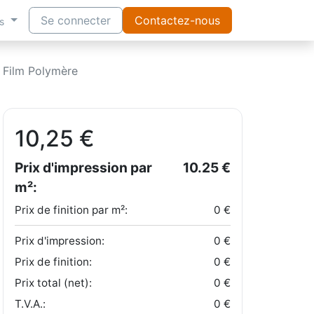
Se connecter
Contactez-nous
s
Film Polymère
10,25
€
Prix d'impression par
10.25
€
m²:
Prix de finition par m²:
0
€
Prix d'impression:
0
€
Prix de finition:
0
€
Prix total (net):
0
€
T.V.A.:
0
€