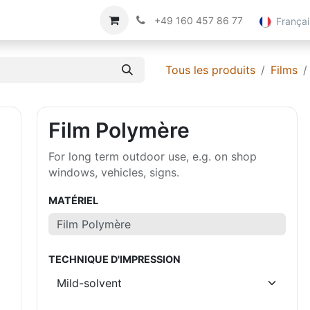
ce Client
Imprimer
À propos de nous
+49 160 457 86 77
Françai
Tous les produits
Films
Film Polymère
For long term outdoor use, e.g. on shop
windows, vehicles, signs.
MATÉRIEL
TECHNIQUE D'IMPRESSION