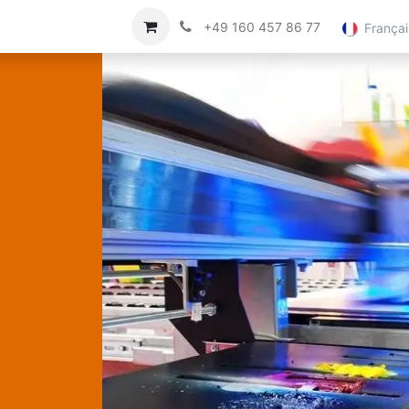
ce Client
Imprimer
À propos de nous
+49 160 457 86 77
Françai