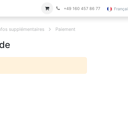
ce Client
Imprimer
À propos de nous
+49 160 457 86 77
Françai
nfos supplémentaires
Paiement
nde