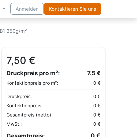
Anmelden
Kontaktieren Sie uns
B1 350g/m²
7,50
€
Druckpreis pro m²:
7.5
€
Konfektionpreis pro m²:
0
€
Druckpreis:
0
€
Konfektionpreis:
0
€
Gesamtpreis (netto):
0
€
MwSt.:
0
€
0
€
Gesamtpreis: